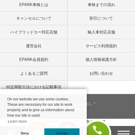
EPARK車検とは
車検までの流れ
キャンセルについて
割引について
ハイブリッドカー対応店舗
輸入車対応店舗
運営会社
サービス利用規約
EPARK会員規約
個人情報保護方針
よくあるご質問
お問い合わせ
特定商取引法における記載事項
On our website we use some cookies.
"一回のお客様を、一生のお客様に。"
These are necessary for our site to work
© 2001
- 2026 EPARK, Inc.
properly and to give us information about
how our site is used.
Learn more
Copyright©databank co, ltd. All rights reserved.
Deny
Accept