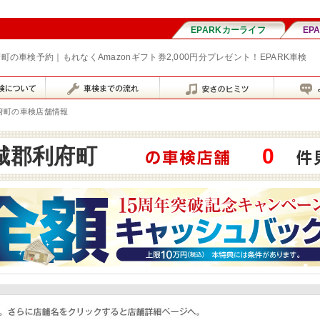
町の車検予約｜もれなくAmazonギフト券2,000円分プレゼント！EPARK車検
府町の車検店舗情報
城郡利府町
0