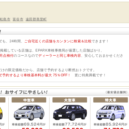
松島市
富谷市
遠田郡美里町
でも、24時間、
ご自宅近くの店舗をカンタンに検索＆比較
できます！
検に掲載している店舗は、EPARK車検事務局が厳選した店舗ばかり、
ヶ月点検付
のコースなので
ディーラーと同じ車検内容
、安心しておまかせくださ
検 だけの限定価格だから、店舗で予約するより断然おトクです。
で予約するより車検基本料が最大 75％OFF！
更に特典満載です！