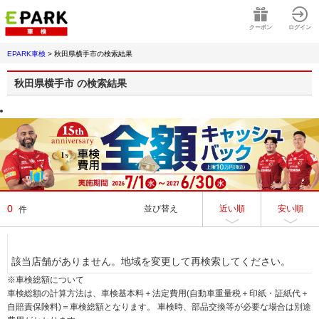
クーポン
ログイン
EPARK車検
>
秋田県横手市
の検索結果
秋田県横手市
の検索結果
0
並び替え
近い順
安い順
件
該当店舗がありません。地域を変更して再検索してください。
※車検総額について
車検総額の計算方法は、車検基本料＋法定費用(自動車重量税＋印紙・証紙代＋
自賠責保険料)＝車検総額となります。 車検時、部品交換等が必要な場合は別途