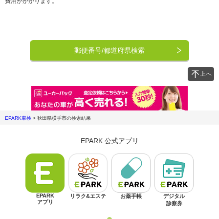
費用がかかります。
郵便番号/都道府県検索
上へ
EPARK車検
>
秋田県横手市
の検索結果