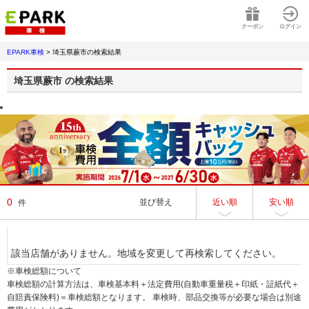
クーポン
ログイン
EPARK車検
>
埼玉県蕨市
の検索結果
埼玉県蕨市
の検索結果
0
並び替え
近い順
安い順
件
該当店舗がありません。地域を変更して再検索してください。
※車検総額について
車検総額の計算方法は、車検基本料＋法定費用(自動車重量税＋印紙・証紙代＋
自賠責保険料)＝車検総額となります。 車検時、部品交換等が必要な場合は別途