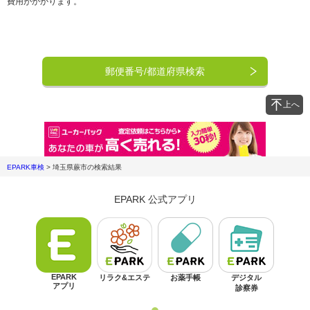
費用がかかります。
郵便番号/都道府県検索
上へ
EPARK車検
>
埼玉県蕨市
の検索結果