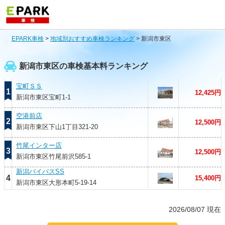
EPARK車検
>
地域別おすすめ車検ランキング
>
新潟市東区
新潟市東区の車検基本料ランキング
宝町ＳＳ
1
12,425円
新潟市東区宝町1-1
空港前店
2
12,500円
新潟市東区下山1丁目321-20
竹尾インター店
3
12,500円
新潟市東区竹尾前沢585-1
新潟バイパスSS
4
15,400円
新潟市東区大形本町5-19-14
2026/08/07 現在