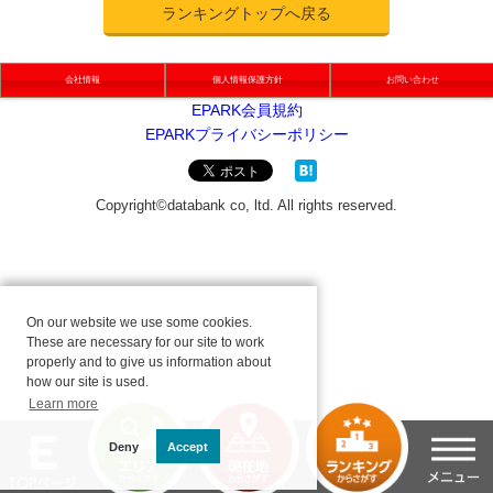
ランキングトップへ戻る
会社情報
個人情報保護方針
お問い合わせ
On our website we use some cookies.
These are necessary for our site to work
properly and to give us information about
how our site is used.
Learn more
Deny
Accept