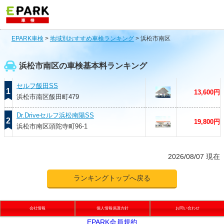
EPARK車検
>
地域別おすすめ車検ランキング
>
浜松市南区
浜松市南区の車検基本料ランキング
セルフ飯田SS
1
13,600円
浜松市南区飯田町479
Dr.Driveセルフ浜松南陽SS
2
19,800円
浜松市南区頭陀寺町96-1
2026/08/07 現在
ランキングトップへ戻る
会社情報
個人情報保護方針
お問い合わせ