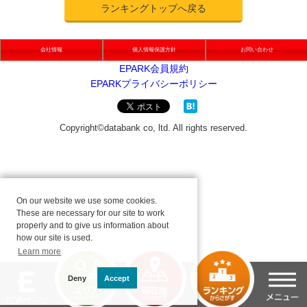
ランキングトップへ戻る
会社情報
個人情報保護方針
お問い合わせ
On our website we use some cookies.
These are necessary for our site to work
properly and to give us information about
how our site is used.
Learn more
Deny
Accept