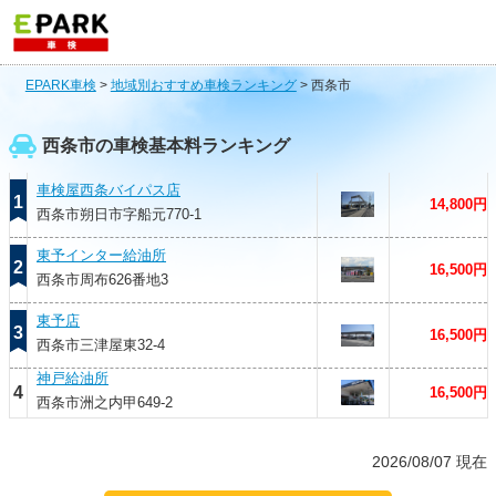
EPARK車検
>
地域別おすすめ車検ランキング
>
西条市
西条市の車検基本料ランキング
車検屋西条バイパス店
1
14,800円
西条市朔日市字船元770-1
東予インター給油所
2
16,500円
西条市周布626番地3
東予店
3
16,500円
西条市三津屋東32-4
神戸給油所
4
16,500円
西条市洲之内甲649-2
2026/08/07 現在