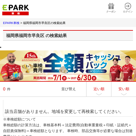
クーポン
ログイン
EPARK車検
>
福岡県福岡市早良区
の検索結果
福岡県福岡市早良区
の検索結果
0
並び替え
近い順
安い順
件
該当店舗がありません。地域を変更して再検索してください。
※車検総額について
車検総額の計算方法は、車検基本料＋法定費用(自動車重量税＋印紙・証紙代＋
自賠責保険料)＝車検総額となります。 車検時、部品交換等が必要な場合は別途