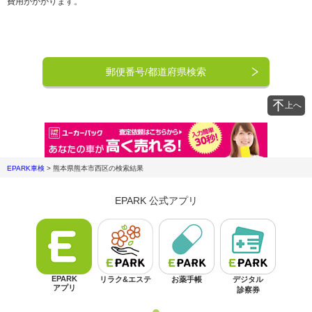
費用がかかります。
郵便番号/都道府県検索
上へ
EPARK車検
>
熊本県熊本市西区
の検索結果