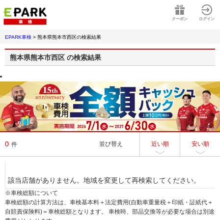
クーポン
ログイン
EPARK車検
>
熊本県熊本市西区
の検索結果
熊本県熊本市西区
の検索結果
0
並び替え
近い順
安い順
件
該当店舗がありません。地域を変更して再検索してください。
※車検総額について
車検総額の計算方法は、車検基本料＋法定費用(自動車重量税＋印紙・証紙代＋
自賠責保険料)＝車検総額となります。 車検時、部品交換等が必要な場合は別途