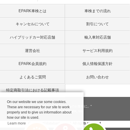
EPARK車検とは
車検までの流れ
キャンセルについて
割引について
ハイブリッドカー対応店舗
輸入車対応店舗
運営会社
サービス利用規約
EPARK会員規約
個人情報保護方針
よくあるご質問
お問い合わせ
特定商取引法における記載事項
On our website we use some cookies.
"一回のお客様を、一生のお客様に。"
These are necessary for our site to work
© 2001
- 2026 EPARK, Inc.
properly and to give us information about
how our site is used.
Learn more
Copyright©databank co, ltd. All rights reserved.