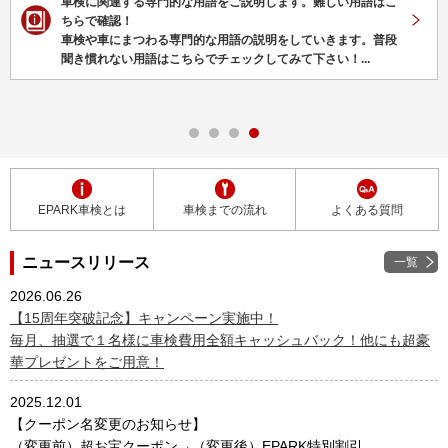
車検に関連する専門的な用語をご説明します。難しい用語はこ
ちらで確認！
車検や車にまつわる専門的な用語の説明をしていきます。普段
聞き慣れない用語はこちらでチェックしてみて下さい！...
EPARK車検とは
車検までの流れ
よくある質問
ニュースリリース
一覧
2026.06.26
【15周年突破記念】キャンペーン実施中！
毎月、抽選で１名様に車検費用全額キャッシュバック！他にも超豪
華プレゼントをご用意！
2025.12.01
【クーポン名変更のお知らせ】
（変更前）超お宝クーポン→（変更後）EPARK特別割引