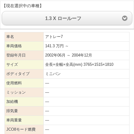
【現在選択中の車種】
1.3 X ロールーフ
車名
アトレー7
車両価格
141.3 万円 ～
登録年月日
2002年06月 ～ 2004年12月
サイズ
全長×全幅×全高(mm) 3765×1515×1810
ボディタイプ
ミニバン
使用燃料
―
ミッション
―
加給機
―
排気量
―
車両重量
―
JCO8モード燃費
―