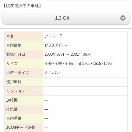
【現在選択中の車種】
1.3 CX
車名
アトレー7
車両価格
143.3 万円 ～
登録年月日
2000年07月 ～ 2001年06月
サイズ
全長×全幅×全高(mm) 3765×1515×1895
ボディタイプ
ミニバン
使用燃料
―
ミッション
―
加給機
―
排気量
―
車両重量
―
JCO8モード燃費
―