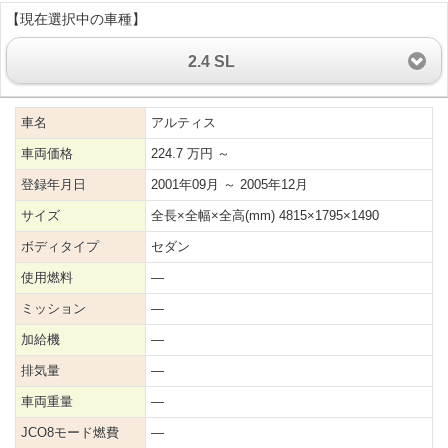
【現在選択中の車種】
2.4 SL
車名
アルティス
車両価格
224.7 万円 ～
登録年月日
2001年09月 ～ 2005年12月
サイズ
全長×全幅×全高(mm) 4815×1795×1490
ボディタイプ
セダン
使用燃料
―
ミッション
―
加給機
―
排気量
―
車両重量
―
JCO8モード燃費
―