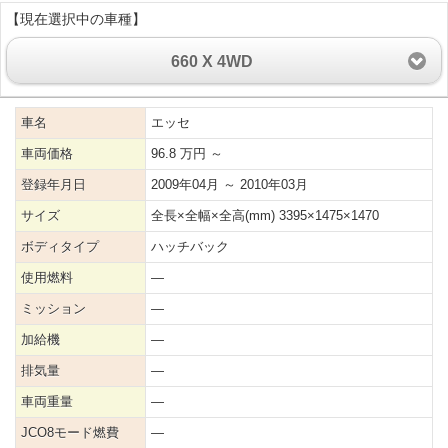
【現在選択中の車種】
660 X 4WD
車名
エッセ
車両価格
96.8 万円 ～
登録年月日
2009年04月 ～ 2010年03月
サイズ
全長×全幅×全高(mm) 3395×1475×1470
ボディタイプ
ハッチバック
使用燃料
―
ミッション
―
加給機
―
排気量
―
車両重量
―
JCO8モード燃費
―