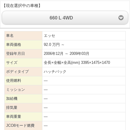
【現在選択中の車種】
660 L 4WD
車名
エッセ
車両価格
92.0 万円 ～
登録年月日
2006年12月 ～ 2009年03月
サイズ
全長×全幅×全高(mm) 3395×1475×1470
ボディタイプ
ハッチバック
使用燃料
―
ミッション
―
加給機
―
排気量
―
車両重量
―
JCO8モード燃費
―