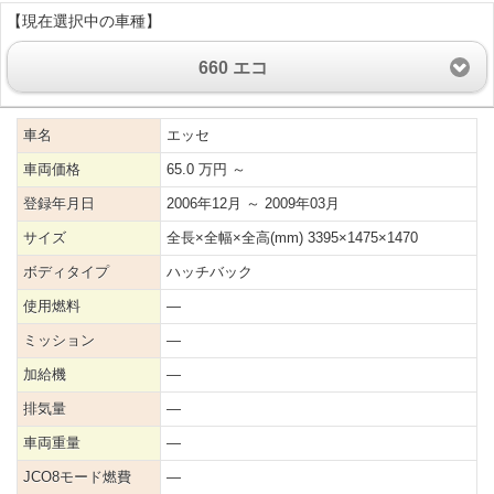
【現在選択中の車種】
660 エコ
車名
エッセ
車両価格
65.0 万円 ～
登録年月日
2006年12月 ～ 2009年03月
サイズ
全長×全幅×全高(mm) 3395×1475×1470
ボディタイプ
ハッチバック
使用燃料
―
ミッション
―
加給機
―
排気量
―
車両重量
―
JCO8モード燃費
―