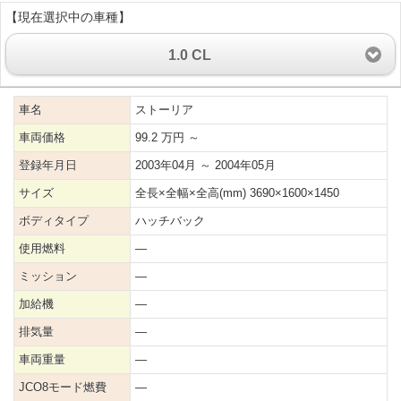
【現在選択中の車種】
1.0 CL
車名
ストーリア
車両価格
99.2 万円 ～
登録年月日
2003年04月 ～ 2004年05月
サイズ
全長×全幅×全高(mm) 3690×1600×1450
ボディタイプ
ハッチバック
使用燃料
―
ミッション
―
加給機
―
排気量
―
車両重量
―
JCO8モード燃費
―