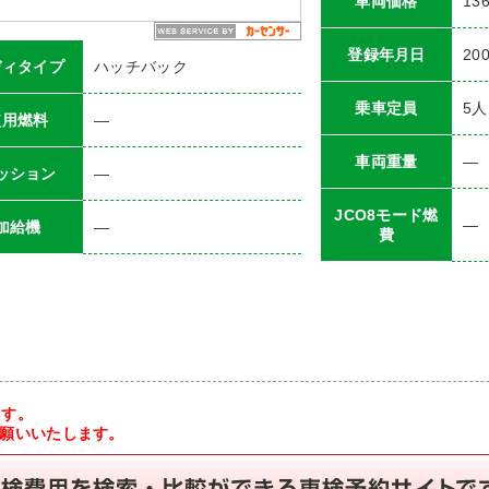
車両価格
13
登録年月日
20
ディタイプ
ハッチバック
乗車定員
5
人
使用燃料
―
車両重量
―
ッション
―
JCO8モード燃
―
加給機
―
費
ます。
お願いいたします。