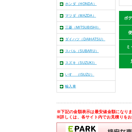
ホンダ（HONDA）
マツダ（MAZDA）
ボ
三菱（MITSUBISHI）
ダイハツ（DAIHATSU）
ミ
スバル（SUBARU）
スズキ（SUZUKI）
いすゞ（ISUZU）
輸入車
※下記の金額表示は最安値金額になり
※詳しくは、各サイト内でお見積りを