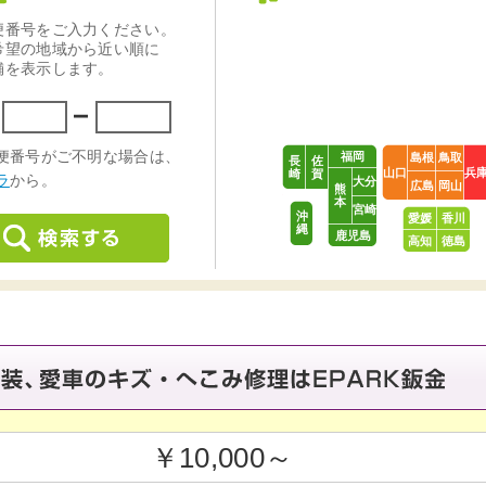
福岡
島根
鳥取
長
佐
山口
兵
崎
賀
大分
広島
岡山
熊
本
宮崎
沖
愛媛
香川
縄
鹿児島
高知
徳島
￥10,000～