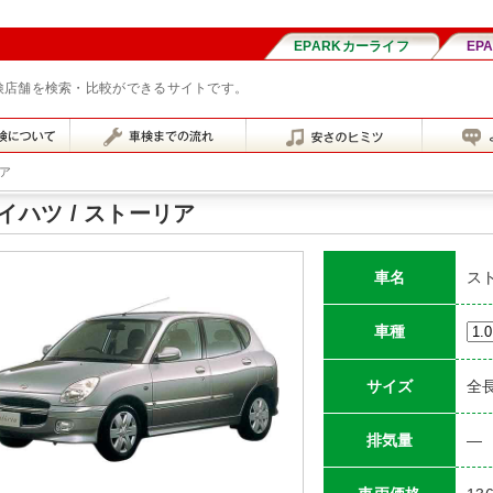
車検店舗を検索・比較ができるサイトです。
ア
イハツ / ストーリア
車名
ス
車種
サイズ
全長
排気量
―