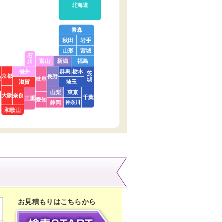
北海道
青森
秋田
岩手
山形
宮城
石
富山
新潟
福島
川
福井
群馬
栃木
茨
京都
長野
庫
岐阜
城
滋賀
埼玉
山梨
東京
大阪
奈良
千葉
三重
愛知
静岡
神奈川
和歌山
お見積もりはこちらから