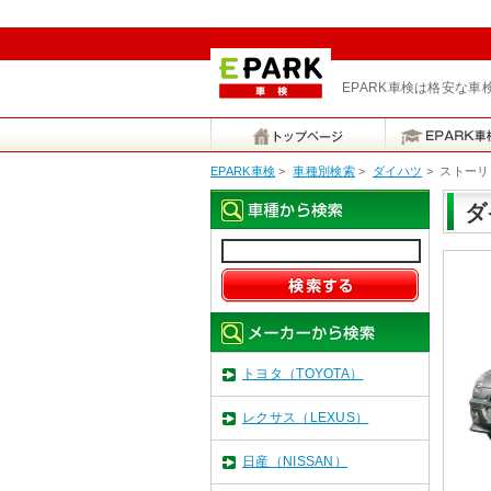
EPARK車検は格安な
EPARK車検
>
車種別検索
>
ダイハツ
>
ストーリ
ダ
トヨタ（TOYOTA）
レクサス（LEXUS）
日産（NISSAN）