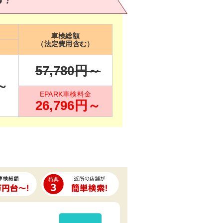
車検総額
（法定費用含む）
57,780
円～
～
EPARK車検料金
26,796
円～