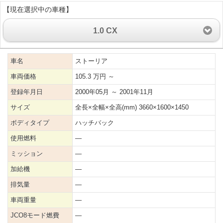
【現在選択中の車種】
1.0 CX
車名
ストーリア
車両価格
105.3 万円 ～
登録年月日
2000年05月 ～ 2001年11月
サイズ
全長×全幅×全高(mm) 3660×1600×1450
ボディタイプ
ハッチバック
使用燃料
―
ミッション
―
加給機
―
排気量
―
車両重量
―
JCO8モード燃費
―