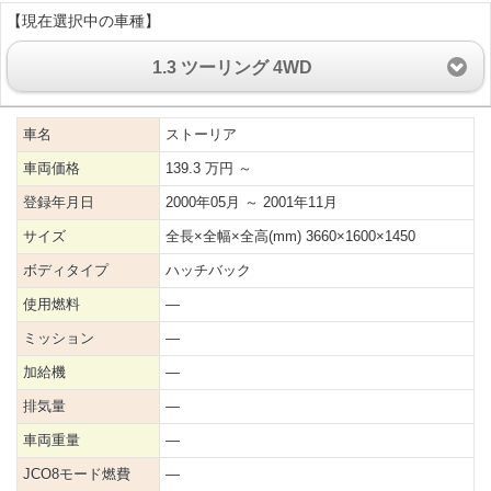
【現在選択中の車種】
1.3 ツーリング 4WD
車名
ストーリア
車両価格
139.3 万円 ～
登録年月日
2000年05月 ～ 2001年11月
サイズ
全長×全幅×全高(mm) 3660×1600×1450
ボディタイプ
ハッチバック
使用燃料
―
ミッション
―
加給機
―
排気量
―
車両重量
―
JCO8モード燃費
―