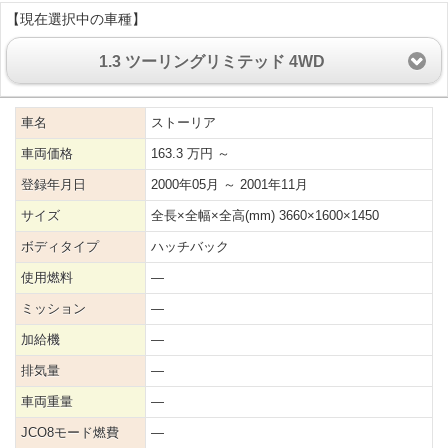
【現在選択中の車種】
1.3 ツーリングリミテッド 4WD
車名
ストーリア
車両価格
163.3 万円 ～
登録年月日
2000年05月 ～ 2001年11月
サイズ
全長×全幅×全高(mm) 3660×1600×1450
ボディタイプ
ハッチバック
使用燃料
―
ミッション
―
加給機
―
排気量
―
車両重量
―
JCO8モード燃費
―