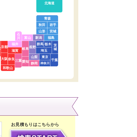
北海道
青森
秋田
岩手
山形
宮城
石
富山
新潟
福島
川
福井
群馬
栃木
茨
京都
長野
庫
岐阜
城
滋賀
埼玉
山梨
東京
大阪
奈良
千葉
三重
愛知
静岡
神奈川
和歌山
お見積もりはこちらから