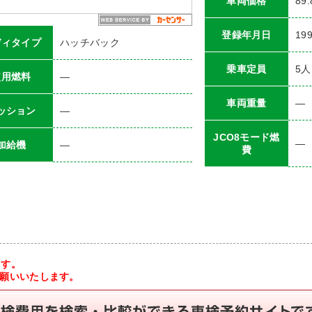
車両価格
89
登録年月日
19
ディタイプ
ハッチバック
乗車定員
5
人
使用燃料
―
車両重量
―
ッション
―
JCO8モード燃
―
加給機
―
費
ます。
お願いいたします。