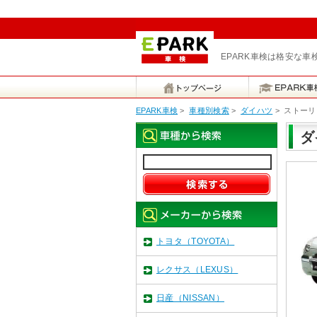
EPARK車検は格安な
EPARK車検
>
車種別検索
>
ダイハツ
>
ストーリ
ダ
トヨタ（TOYOTA）
レクサス（LEXUS）
日産（NISSAN）