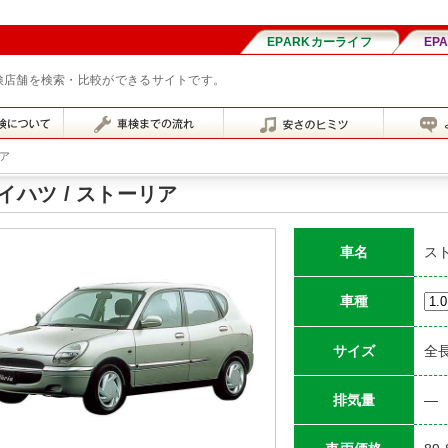
車検店舗を検索・比較ができるサイトです。
ア
イハツ / ストーリア
車名
ス
車種
サイズ
全長
排気量
―