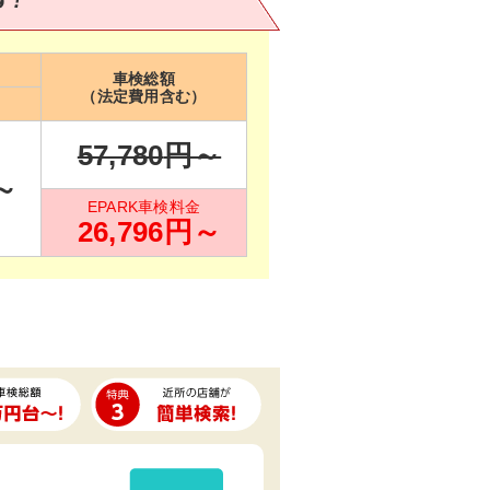
車検総額
（法定費用含む）
57,780
円～
～
EPARK車検料金
26,796
円～