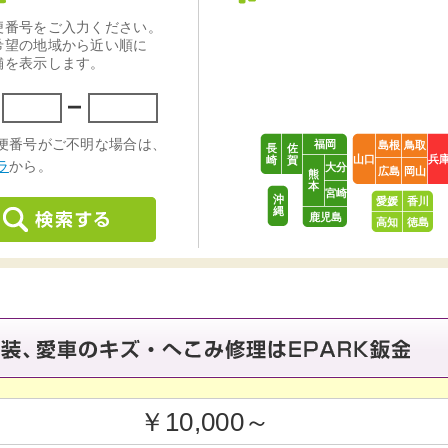
福岡
島根
鳥取
長
佐
山口
兵
崎
賀
大分
広島
岡山
熊
本
宮崎
沖
愛媛
香川
縄
鹿児島
高知
徳島
￥10,000～