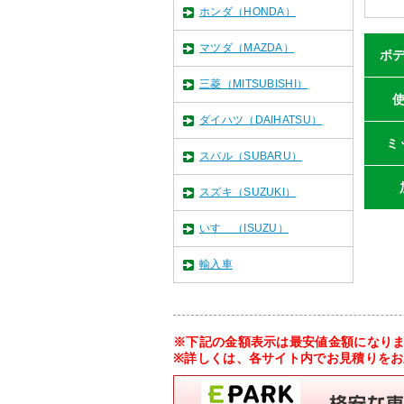
ホンダ（HONDA）
マツダ（MAZDA）
ボ
三菱（MITSUBISHI）
ダイハツ（DAIHATSU）
ミ
スバル（SUBARU）
スズキ（SUZUKI）
いすゞ（ISUZU）
輸入車
※下記の金額表示は最安値金額になり
※詳しくは、各サイト内でお見積りを