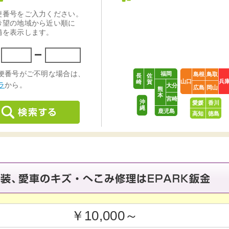
福岡
島根
鳥取
長
佐
山口
兵
崎
賀
大分
広島
岡山
熊
本
宮崎
沖
愛媛
香川
縄
鹿児島
高知
徳島
￥10,000～