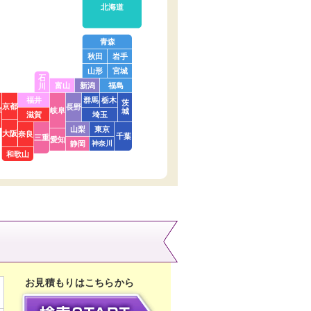
北海道
青森
秋田
岩手
山形
宮城
石
富山
新潟
福島
川
福井
群馬
栃木
茨
京都
長野
庫
岐阜
城
滋賀
埼玉
山梨
東京
大阪
奈良
千葉
三重
愛知
静岡
神奈川
和歌山
お見積もりはこちらから