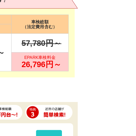
車検総額
（法定費用含む）
57,780
円～
～
EPARK車検料金
26,796
円～