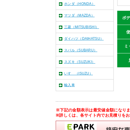
ホンダ（HONDA）
マツダ（MAZDA）
ボ
三菱（MITSUBISHI）
ダイハツ（DAIHATSU）
ミ
スバル（SUBARU）
スズキ（SUZUKI）
いすゞ（ISUZU）
輸入車
※下記の金額表示は最安値金額になり
※詳しくは、各サイト内でお見積りを