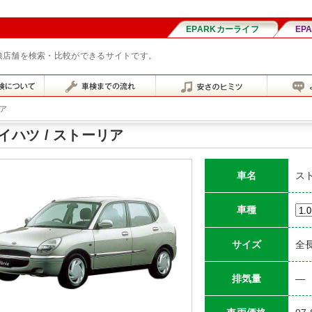
車検店舗を検索・比較ができるサイトです。
ア
イハツ / ストーリア
車名
ス
車種
サイズ
全長
排気量
―