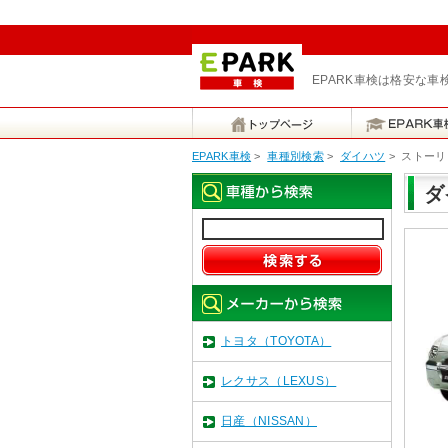
EPARK車検は格安な
EPARK車検
>
車種別検索
>
ダイハツ
>
ストーリ
ダ
トヨタ（TOYOTA）
レクサス（LEXUS）
日産（NISSAN）