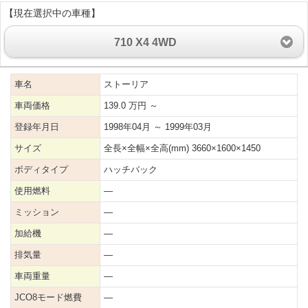
【現在選択中の車種】
710 X4 4WD
車名
ストーリア
車両価格
139.0 万円 ～
登録年月日
1998年04月 ～ 1999年03月
サイズ
全長×全幅×全高(mm) 3660×1600×1450
ボディタイプ
ハッチバック
使用燃料
―
ミッション
―
加給機
―
排気量
―
車両重量
―
JCO8モード燃費
―