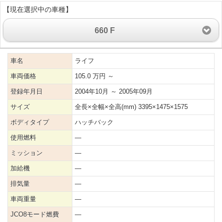
【現在選択中の車種】
660 F
車名
ライフ
車両価格
105.0 万円 ～
登録年月日
2004年10月 ～ 2005年09月
サイズ
全長×全幅×全高(mm) 3395×1475×1575
ボディタイプ
ハッチバック
使用燃料
―
ミッション
―
加給機
―
排気量
―
車両重量
―
JCO8モード燃費
―