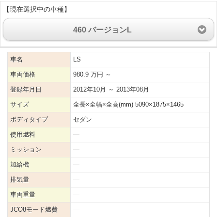
【現在選択中の車種】
460 バージョンL
車名
LS
車両価格
980.9 万円 ～
登録年月日
2012年10月 ～ 2013年08月
サイズ
全長×全幅×全高(mm) 5090×1875×1465
ボディタイプ
セダン
使用燃料
―
ミッション
―
加給機
―
排気量
―
車両重量
―
JCO8モード燃費
―