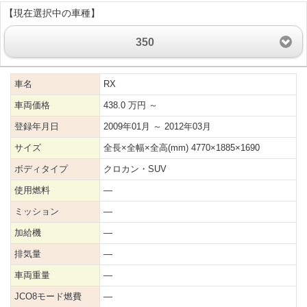
【現在選択中の車種】
350
車名
RX
車両価格
438.0 万円 ～
登録年月日
2009年01月 ～ 2012年03月
サイズ
全長×全幅×全高(mm) 4770×1885×1690
ボディタイプ
クロカン・SUV
使用燃料
―
ミッション
―
加給機
―
排気量
―
車両重量
―
JCO8モード燃費
―