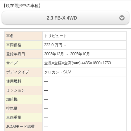
【現在選択中の車種】
2.3 FB-X 4WD
車名
トリビュート
車両価格
222.0 万円 ～
登録年月日
2003年12月 ～ 2005年10月
サイズ
全長×全幅×全高(mm) 4435×1800×1750
ボディタイプ
クロカン・SUV
使用燃料
―
ミッション
―
加給機
―
排気量
―
車両重量
―
JCO8モード燃費
―