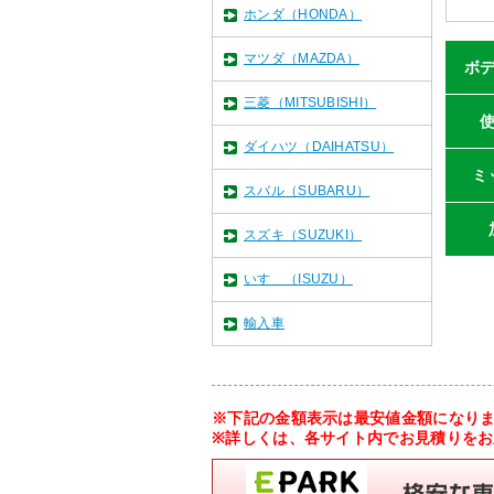
ホンダ（HONDA）
マツダ（MAZDA）
ボ
三菱（MITSUBISHI）
ダイハツ（DAIHATSU）
ミ
スバル（SUBARU）
スズキ（SUZUKI）
いすゞ（ISUZU）
輸入車
※下記の金額表示は最安値金額になり
※詳しくは、各サイト内でお見積りを