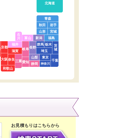
北海道
青森
秋田
岩手
山形
宮城
石
富山
新潟
福島
川
福井
群馬
栃木
茨
京都
長野
庫
岐阜
城
滋賀
埼玉
山梨
東京
大阪
奈良
千葉
三重
愛知
静岡
神奈川
和歌山
お見積もりはこちらから