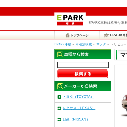
EPARK車検は格安な
EPARK車検
>
車種別検索
>
マツダ
>
トリビュー
マ
トヨタ（TOYOTA）
レクサス（LEXUS）
日産（NISSAN）