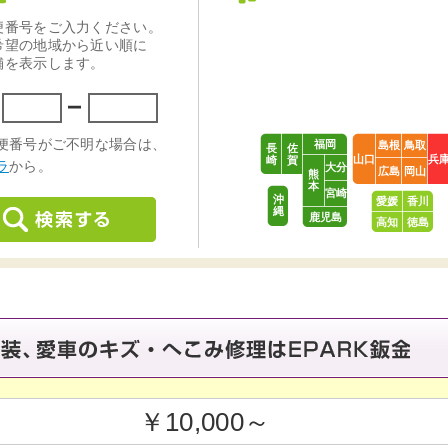
福岡
島根
鳥取
長
佐
山口
兵
崎
賀
大分
広島
岡山
熊
本
宮崎
沖
愛媛
香川
縄
鹿児島
高知
徳島
￥10,000～