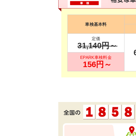
車検基本料
定価
31,140
円～
EPARK車検料金
156
円～