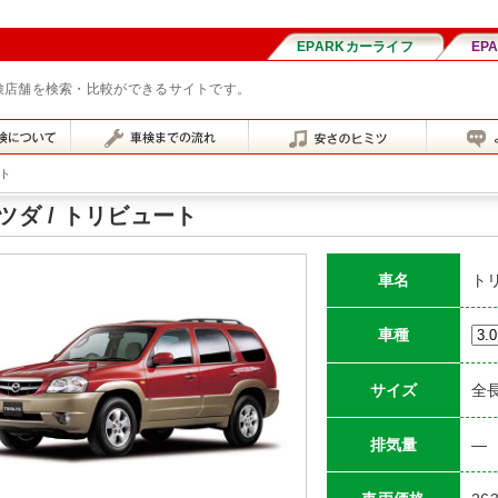
車検店舗を検索・比較ができるサイトです。
ト
ツダ / トリビュート
車名
ト
車種
サイズ
全長
排気量
―