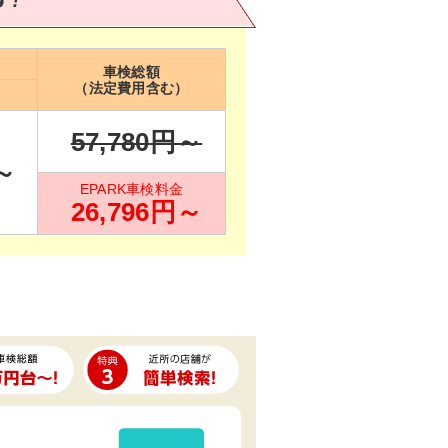
車検総額
（法定費用含む）
57,780
円～
～
EPARK車検料金
26,796
円～