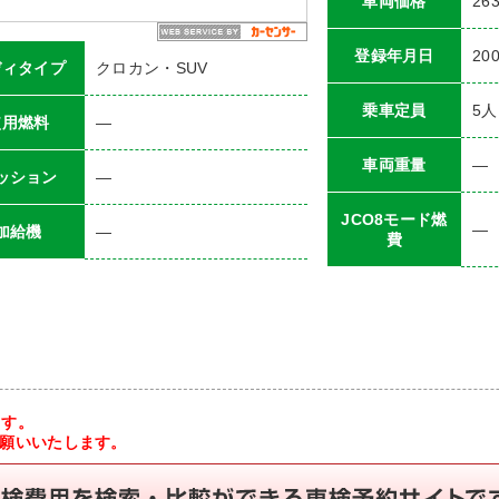
車両価格
26
登録年月日
20
ディタイプ
クロカン・SUV
乗車定員
5
人
使用燃料
―
車両重量
―
ッション
―
JCO8モード燃
―
加給機
―
費
ます。
お願いいたします。