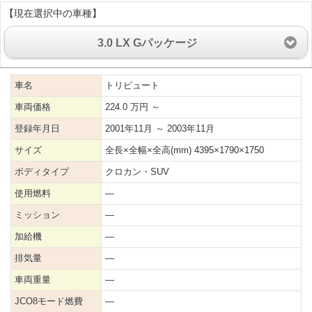
【現在選択中の車種】
3.0 LX Gパッケージ
車名
トリビュート
車両価格
224.0 万円 ～
登録年月日
2001年11月 ～ 2003年11月
サイズ
全長×全幅×全高(mm) 4395×1790×1750
ボディタイプ
クロカン・SUV
使用燃料
―
ミッション
―
加給機
―
排気量
―
車両重量
―
JCO8モード燃費
―