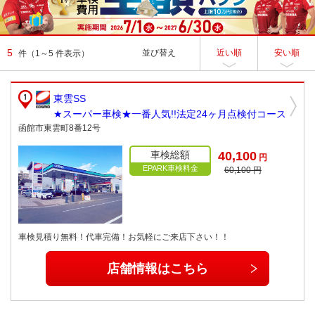
5
並び替え
近い順
安い順
件
（1～5 件表示）
東雲SS
★スーパー車検★一番人気!!法定24ヶ月点検付コース
函館市東雲町8番12号
車検総額
40,100
円
EPARK車検料金
60,100 円
車検見積り無料！代車完備！お気軽にご来店下さい！！
店舗情報はこちら