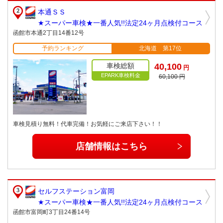
本通ＳＳ
★スーパー車検★一番人気!!法定24ヶ月点検付コース
函館市本通2丁目14番12号
予約ランキング
北海道 第17位
車検総額
40,100
円
EPARK車検料金
60,100 円
車検見積り無料！代車完備！お気軽にご来店下さい！！
店舗情報はこちら
セルフステーション富岡
★スーパー車検★一番人気!!法定24ヶ月点検付コース
函館市富岡町3丁目24番14号