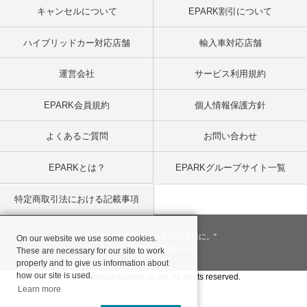
キャンセルについて
EPARK割引について
ハイブリッドカー対応店舗
輸入車対応店舗
運営会社
サービス利用規約
EPARK会員規約
個人情報保護方針
よくあるご質問
お問い合わせ
EPARKとは？
EPARKグループサイト一覧
特定商取引法における記載事項
"一回のお客様を、一生のお客様に。"
On our website we use some cookies.
© 2001
- 2026 EPARK, Inc.
These are necessary for our site to work
properly and to give us information about
how our site is used.
Copyright©databank co, ltd. All rights reserved.
Learn more