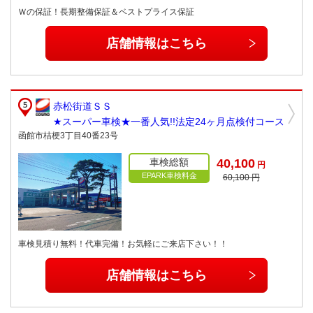
Ｗの保証！長期整備保証＆ベストプライス保証
店舗情報はこちら
赤松街道ＳＳ
★スーパー車検★一番人気!!法定24ヶ月点検付コース
函館市桔梗3丁目40番23号
車検総額
40,100
円
EPARK車検料金
60,100 円
車検見積り無料！代車完備！お気軽にご来店下さい！！
店舗情報はこちら