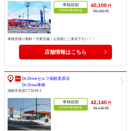
車検総額
40,100
円
EPARK車検料金
60,100 円
車検見積り無料！代車完備！お気軽にご来店下さい！！
店舗情報はこちら
Dr.Driveセルフ函館美原店
Dr.Drive車検
函館市美原2丁目48-2
車検総額
42,140
円
EPARK車検料金
55,140 円