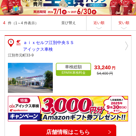
4
並び替え
近い順
安い順
件
（1～4 件表示）
ａｉｘセルフ江別中央ＳＳ
アイックス車検
江別市元町33-9
車検総額
33,240
円
EPARK車検料金
54,400 円
店舗情報はこちら