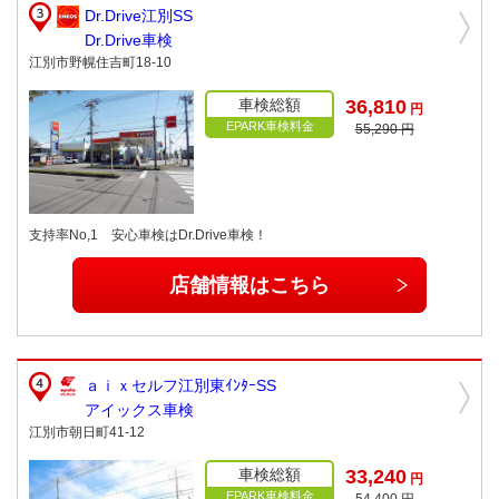
Dr.Drive江別SS
Dr.Drive車検
江別市野幌住吉町18-10
車検総額
36,810
円
EPARK車検料金
55,290 円
支持率No,1 安心車検はDr.Drive車検！
店舗情報はこちら
ａｉｘセルフ江別東ｲﾝﾀｰSS
アイックス車検
江別市朝日町41-12
車検総額
33,240
円
EPARK車検料金
54,400 円