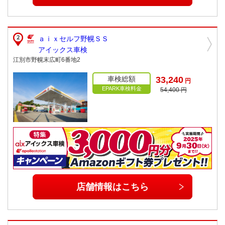
ａｉｘセルフ野幌ＳＳ
アイックス車検
江別市野幌末広町6番地2
車検総額
33,240
円
EPARK車検料金
54,400 円
店舗情報はこちら