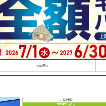
並び替え
車検総額
EPARK車検料金