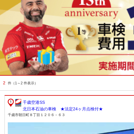
2
件
（1～2 件表示）
千歳空港SS
北日本石油の車検 ★法定24ヶ月点検付★
千歳市朝日町８丁目１２０６－６３