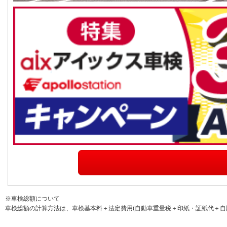
※車検総額について
車検総額の計算方法は、車検基本料＋法定費用(自動車重量税＋印紙・証紙代＋自