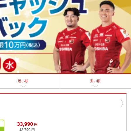
近い順
安い順
33,990
円
48,790 円