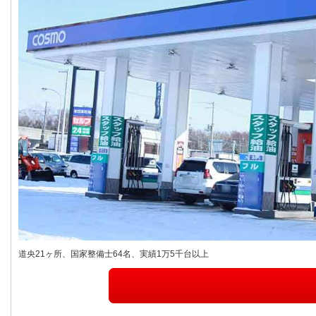
道央21ヶ所、国家整備士64名、実績1万5千台以上