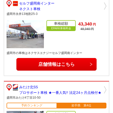
セルフ盛岡南インター
ネクスト車検
盛岡市永井13地割25-3
車検総額
43,340
円
EPARK車検料金
48,340 円
盛岡市の車検はネクサスエナジーセルフ盛岡南インター
店舗情報はこちら
みたけ北SS
プロサポート車検 ★一番人気!! 法定24ヶ月点検付★
盛岡市みたけ4丁目10-50
予約ランキング
岩手県 第4位