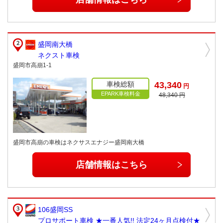
盛岡南大橋
ネクスト車検
盛岡市高崩1-1
車検総額
43,340
円
EPARK車検料金
48,340 円
盛岡市高崩の車検はネクサスエナジー盛岡南大橋
店舗情報はこちら
106盛岡SS
プロサポート車検 ★一番人気!! 法定24ヶ月点検付★