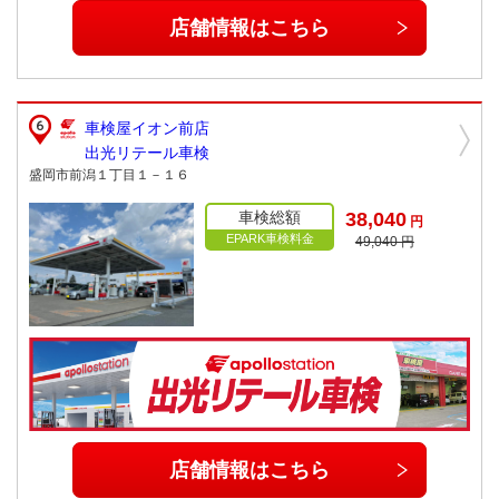
店舗情報はこちら
車検屋イオン前店
出光リテール車検
盛岡市前潟１丁目１－１６
車検総額
38,040
円
EPARK車検料金
49,040 円
店舗情報はこちら