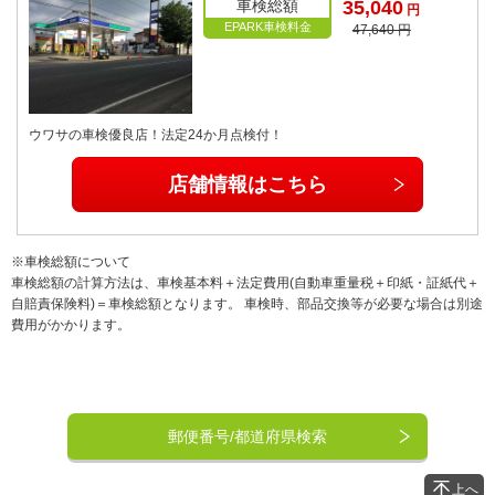
車検総額
35,040
円
EPARK車検料金
47,640 円
ウワサの車検優良店！法定24か月点検付！
店舗情報はこちら
※車検総額について
車検総額の計算方法は、車検基本料＋法定費用(自動車重量税＋印紙・証紙代＋
自賠責保険料)＝車検総額となります。 車検時、部品交換等が必要な場合は別途
費用がかかります。
郵便番号/都道府県検索
上へ