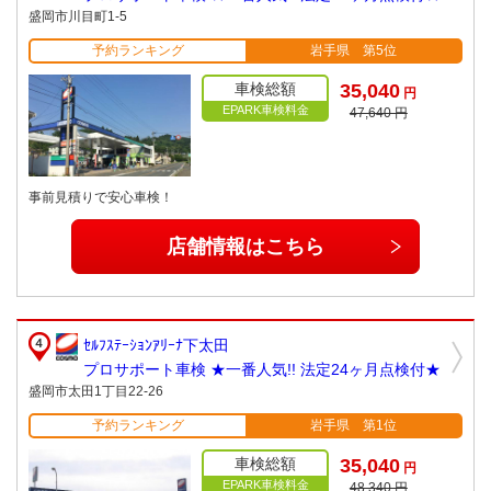
盛岡市川目町1-5
予約ランキング
岩手県 第5位
車検総額
35,040
円
EPARK車検料金
47,640 円
事前見積りで安心車検！
店舗情報はこちら
ｾﾙﾌｽﾃｰｼｮﾝｱﾘｰﾅ下太田
プロサポート車検 ★一番人気!! 法定24ヶ月点検付★
盛岡市太田1丁目22-26
予約ランキング
岩手県 第1位
車検総額
35,040
円
EPARK車検料金
48,340 円