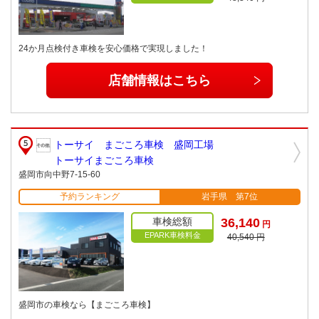
24か月点検付き車検を安心価格で実現しました！
店舗情報はこちら
トーサイ まごころ車検 盛岡工場
トーサイまごころ車検
盛岡市向中野7-15-60
予約ランキング
岩手県 第7位
車検総額
36,140
円
EPARK車検料金
40,540 円
盛岡市の車検なら【まごころ車検】