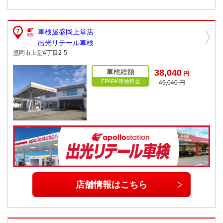
車検屋盛岡上堂店
出光リテール車検
盛岡市上堂4丁目2-5
車検総額
38,040
円
EPARK車検料金
49,040 円
店舗情報はこちら