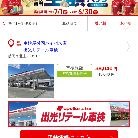
9
並び替え
近い順
安い順
件
（1～9 件表示）
車検屋盛岡バイパス店
出光リテール車検
盛岡市北山2-18-10
車検総額
38,040
円
EPARK車検料金
49,040 円
店舗情報はこちら