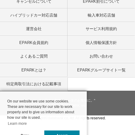
キャンセルについて
EPARK割引について
ハイブリッドカー対応店舗
輸入車対応店舗
運営会社
サービス利用規約
EPARK会員規約
個人情報保護方針
よくあるご質問
お問い合わせ
EPARKとは？
EPARKグループサイト一覧
特定商取引法における記載事項
"一回のお客様を、一生のお客様に。"
On our website we use some cookies.
© 2001
- 2026 EPARK, Inc.
These are necessary for our site to work
properly and to give us information about
how our site is used.
Copyright©databank co, ltd. All rights reserved.
Learn more