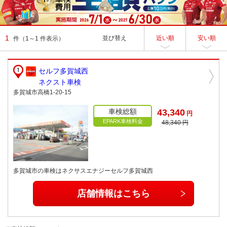
1
並び替え
近い順
安い順
件
（1～1 件表示）
セルフ多賀城西
ネクスト車検
多賀城市高橋1-20-15
車検総額
43,340
円
EPARK車検料金
48,340 円
多賀城市の車検はネクサスエナジーセルフ多賀城西
店舗情報はこちら