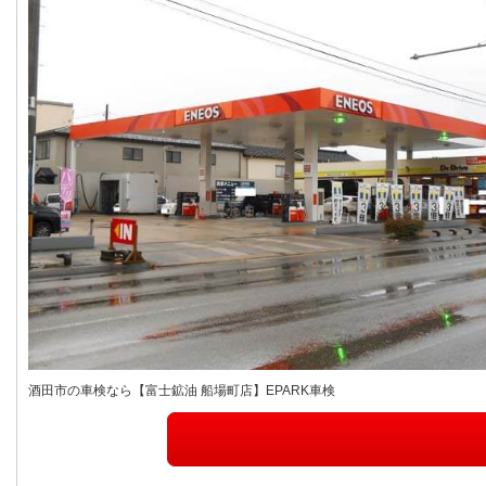
酒田市の車検なら【富士鉱油 船場町店】EPARK車検