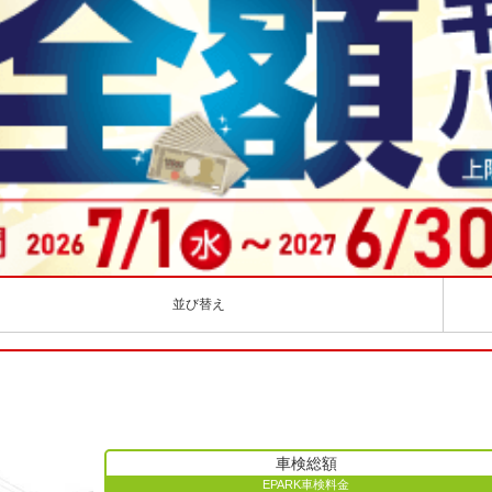
並び替え
車検総額
EPARK車検料金