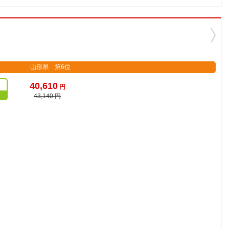
山形県 第6位
40,610
円
43,140 円