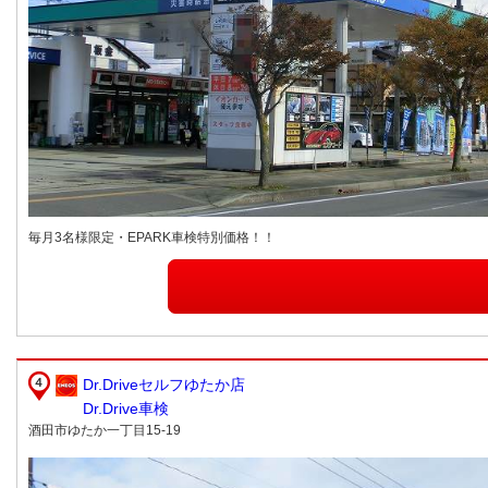
毎月3名様限定・EPARK車検特別価格！！
Dr.Driveセルフゆたか店
Dr.Drive車検
酒田市ゆたか一丁目15-19