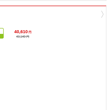
40,610
円
43,140 円