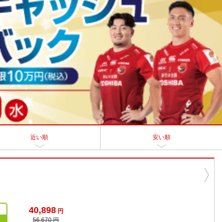
近い順
安い順
40,898
円
56,670 円