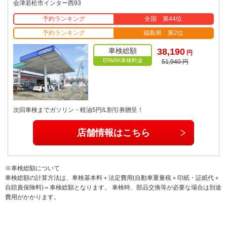
会津若松市インター西93
予約ランキング
全国 第44位
予約ランキング
福島県 第2位
車検総額
38,190
円
EPARK車検料金
51,940 円
次回車検までガソリン・軽油5円/L割引券贈呈！
店舗情報はこちら
※車検総額について
車検総額の計算方法は、車検基本料＋法定費用(自動車重量税＋印紙・証紙代＋
自賠責保険料)＝車検総額となります。 車検時、部品交換等が必要な場合は別途
費用がかかります。