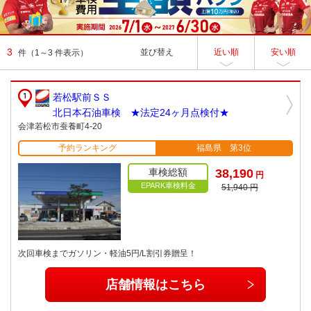
3
並び替え
近い順
安い順
件
（1～3 件表示）
若松駅前ＳＳ
北日本石油車検 ★法定24ヶ月点検付★
会津若松市蚕養町4-20
予約ランキング
福島県 第3位
車検総額
38,190
円
EPARK車検料金
51,940 円
次回車検までガソリン・軽油5円/L割引券贈呈！
店舗情報はこちら