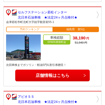
セルフステーション若松インター
北日本石油車検 ★法定24ヶ月点検付★
会津若松市町北町大字始字観音前55-1
予約ランキング
福島県 第5位
車検総額
38,190
円
EPARK車検料金
51,940 円
次回車検までガソリン・軽油5円/L割引券贈呈！
店舗情報はこちら
アピオＳＳ
北日本石油車検 ★法定24ヶ月点検付★