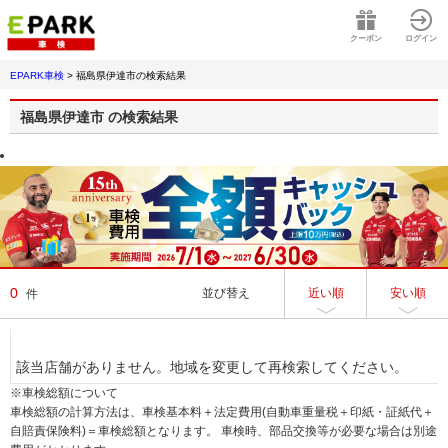
クーポン
ログイン
EPARK車検
>
福島県伊達市
の検索結果
福島県伊達市
の検索結果
0
並び替え
近い順
安い順
件
該当店舗がありません。地域を変更して再検索してください。
※車検総額について
車検総額の計算方法は、車検基本料＋法定費用(自動車重量税＋印紙・証紙代＋
自賠責保険料)＝車検総額となります。 車検時、部品交換等が必要な場合は別途