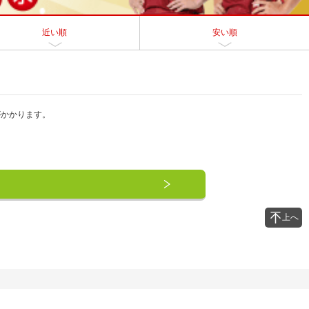
近い順
安い順
がかかります。
上へ