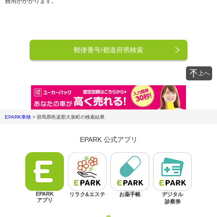
費用がかかります。
郵便番号/都道府県検索
上へ
EPARK車検
>
群馬県邑楽郡大泉町
の検索結果