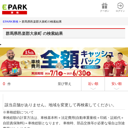
クーポン
ログイン
EPARK車検
>
群馬県邑楽郡大泉町
の検索結果
群馬県邑楽郡大泉町
の検索結果
0
並び替え
近い順
安い順
件
該当店舗がありません。地域を変更して再検索してください。
※車検総額について
車検総額の計算方法は、車検基本料＋法定費用(自動車重量税＋印紙・証紙代＋
自賠責保険料)＝車検総額となります。 車検時、部品交換等が必要な場合は別途