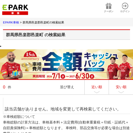
クーポン
ログイン
EPARK車検
>
群馬県邑楽郡邑楽町
の検索結果
群馬県邑楽郡邑楽町
の検索結果
0
並び替え
近い順
安い順
件
該当店舗がありません。地域を変更して再検索してください。
※車検総額について
車検総額の計算方法は、車検基本料＋法定費用(自動車重量税＋印紙・証紙代＋
自賠責保険料)＝車検総額となります。 車検時、部品交換等が必要な場合は別途