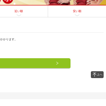
近い順
安い順
がかかります。
上へ