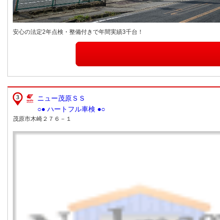
安心の法定2年点検・整備付きで年間実績3千台！
ニュー茂原ＳＳ
○● ハートフル車検 ●○
茂原市木崎２７６－１