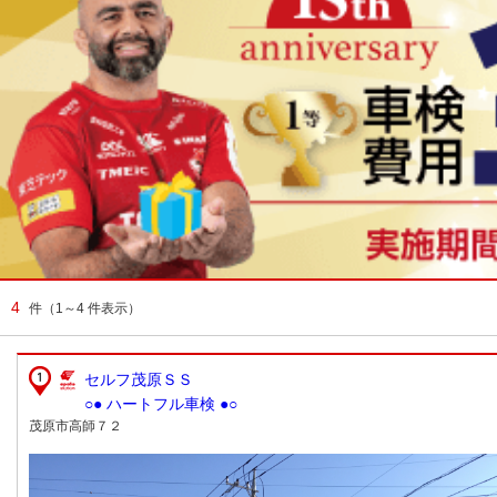
4
件
（1～4 件表示）
セルフ茂原ＳＳ
○● ハートフル車検 ●○
茂原市高師７２