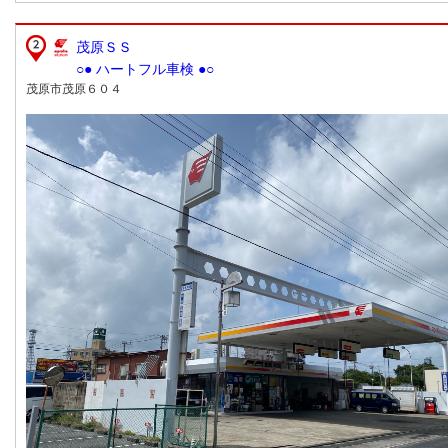
茂原ＳＳ
○● ハートフル車検 ●○
茂原市茂原６０４