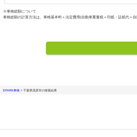
※車検総額について
車検総額の計算方法は、車検基本料＋法定費用(自動車重量税＋印紙・証紙代＋自
EPARK車検
>
千葉県茂原市
の検索結果