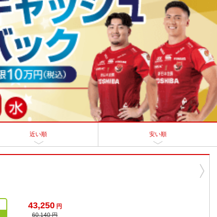
近い順
安い順
43,250
円
60,140 円