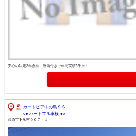
安心の法定2年点検・整備付きで年間実績3千台！
カートピア中の島ＳＳ
○● ハートフル車検 ●○
茂原市下永吉９０７－１