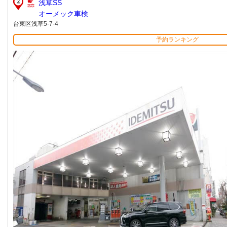
浅草SS
オーメック車検
台東区浅草5-7-4
予約ランキング