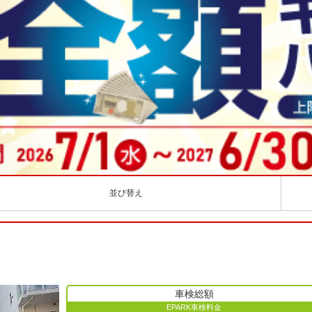
並び替え
車検総額
EPARK車検料金