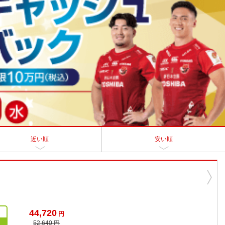
近い順
安い順
44,720
円
52,640 円