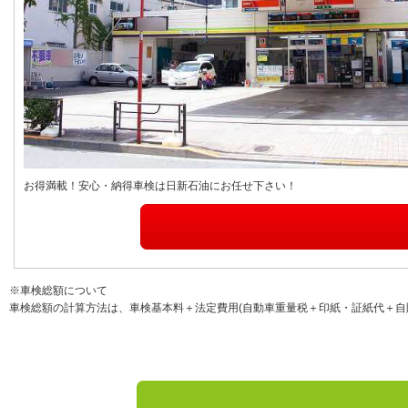
お得満載！安心・納得車検は日新石油にお任せ下さい！
※車検総額について
車検総額の計算方法は、車検基本料＋法定費用(自動車重量税＋印紙・証紙代＋自