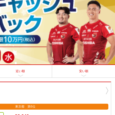
近い順
安い順
東京都 第6位