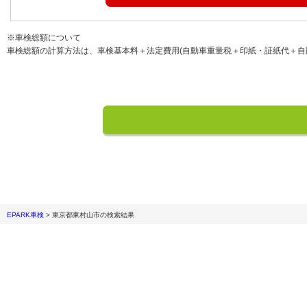
※車検総額について
車検総額の計算方法は、車検基本料＋法定費用(自動車重量税＋印紙・証紙代＋自
EPARK車検
>
東京都東村山市
の検索結果