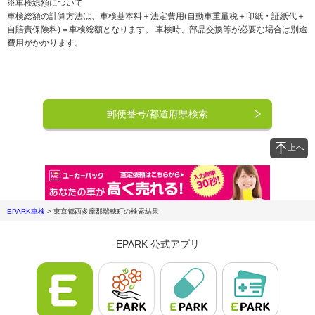
※車検総額について
車検総額の計算方法は、車検基本料＋法定費用(自動車重量税＋印紙・証紙代＋
自賠責保険料)＝車検総額となります。 車検時、部品交換等が必要な場合は別途
費用がかかります。
郵便番号/都道府県検索
上へ
EPARK車検
>
東京都西多摩郡瑞穂町
の検索結果