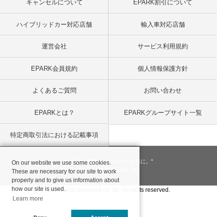
キャンセルについて
EPARK割引について
ハイブリッドカー対応店舗
輸入車対応店舗
運営会社
サービス利用規約
EPARK会員規約
個人情報保護方針
よくあるご質問
お問い合わせ
EPARKとは？
EPARKグループサイト一覧
特定商取引法における記載事項
"一回のお客様を、一生のお客様に。"
On our website we use some cookies.
© 2001
- 2026 EPARK, Inc.
These are necessary for our site to work
properly and to give us information about
how our site is used.
Copyright©databank co, ltd. All rights reserved.
Learn more