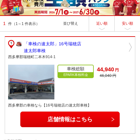
1
並び替え
近い順
安い順
件
（1～1 件表示）
「車検の速太郎」16号瑞穂店
速太郎車検
西多摩郡瑞穂町二本木914-1
車検総額
44,940
円
EPARK車検料金
46,040 円
西多摩郡の車検なら【16号瑞穂店の速太郎車検】
店舗情報はこちら