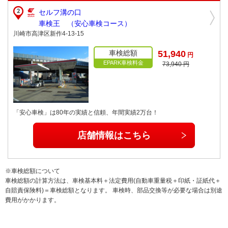
セルフ溝の口
車検王 （安心車検コース）
川崎市高津区新作4-13-15
車検総額
51,940
円
EPARK車検料金
73,940 円
「安心車検」は80年の実績と信頼、年間実績2万台！
店舗情報はこちら
※車検総額について
車検総額の計算方法は、車検基本料＋法定費用(自動車重量税＋印紙・証紙代＋
自賠責保険料)＝車検総額となります。 車検時、部品交換等が必要な場合は別途
費用がかかります。