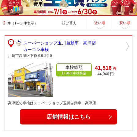
2
並び替え
近い順
安い順
件
（1～2 件表示）
スーパーショップ玉川自動車 高津店
カーコン車検
川崎市高津区下作延6-26-6
車検総額
41,516
円
EPARK車検料金
44,940 円
高津区の車検はスーパーショップ玉川自動車 高津店
店舗情報はこちら