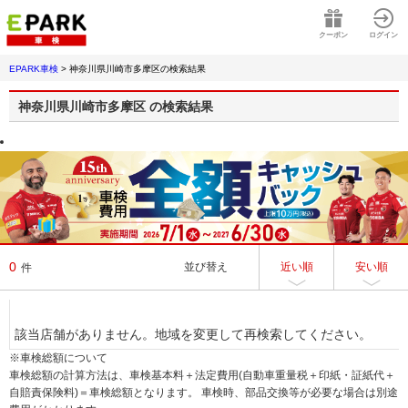
クーポン
ログイン
EPARK車検
>
神奈川県川崎市多摩区
の検索結果
神奈川県川崎市多摩区
の検索結果
0
並び替え
近い順
安い順
件
該当店舗がありません。地域を変更して再検索してください。
※車検総額について
車検総額の計算方法は、車検基本料＋法定費用(自動車重量税＋印紙・証紙代＋
自賠責保険料)＝車検総額となります。 車検時、部品交換等が必要な場合は別途