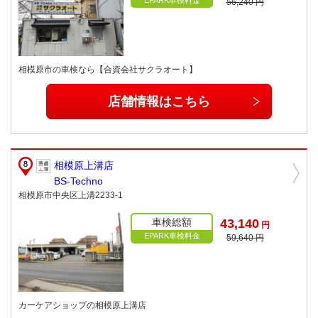
56,240 円
相模原市の車検なら【合資会社サクラオート】
店舗情報はこちら
相模原上溝店
BS-Techno
相模原市中央区上溝2233-1
車検総額
43,140
円
EPARK車検料金
59,640 円
カーケアショップの相模原上溝店