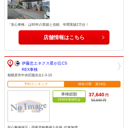
「安心車検」は80年の実績と信頼、年間実績2万台！
店舗情報はこちら
伊藤忠エネクス星が丘CS
REX車検
相模原市中央区陽光台1-3-10
予約ランキング
神奈川県 第18位
車検総額
37,640
円
EPARK車検料金
50,640 円
安心整備保証・国家資格整備士在籍･代車無償