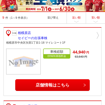
9
並び替え
近い順
安い順
件
（1～9 件表示）
相模原店
セイビーの出張車検
相模原市中央区矢部1丁目1-18 マイレコート1F
車検総額
44,940
円
EPARK車検料金
63,640 円
店舗情報はこちら