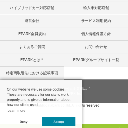
ハイブリッドカー対応店舗
輸入車対応店舗
運営会社
サービス利用規約
EPARK会員規約
個人情報保護方針
よくあるご質問
お問い合わせ
EPARKとは？
EPARKグループサイト一覧
特定商取引法における記載事項
"一回のお客様を、一生のお客様に。"
On our website we use some cookies.
© 2001
- 2026 EPARK, Inc.
These are necessary for our site to work
properly and to give us information about
how our site is used.
Copyright©databank co, ltd. All rights reserved.
Learn more
Deny
Accept