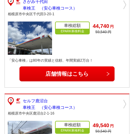
さがみ千代田
車検王 （安心車検コース）
相模原市中央区千代田3-20-1
車検総額
44,740
円
EPARK車検料金
59,540 円
「安心車検」は80年の実績と信頼、年間実績2万台！
店舗情報はこちら
セルフ鹿沼台
車検王 （安心車検コース）
相模原市中央区鹿沼台2-1-16
車検総額
49,540
円
EPARK車検料金
59,540 円