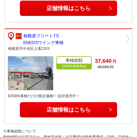
店舗情報はこちら
相模原フリートTS
ENEOSウイング車検
相模原市中央区上溝2283
車検総額
37,640
円
EPARK車検料金
46,550 円
EPARK車検だけの限定価格!！好評発売中！
店舗情報はこちら
※車検総額について
車検総額の計算方法は、車検基本料＋法定費用(自動車重量税＋印紙・証紙代＋