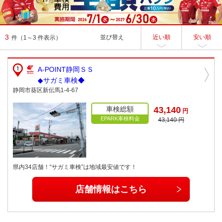
3
並び替え
近い順
安い順
件
（1～3 件表示）
A-POINT静岡ＳＳ
◆サガミ車検◆
静岡市葵区新伝馬1-4-67
車検総額
43,140
円
EPARK車検料金
43,140 円
県内34店舗！“サガミ車検”は地域最安値です！
店舗情報はこちら