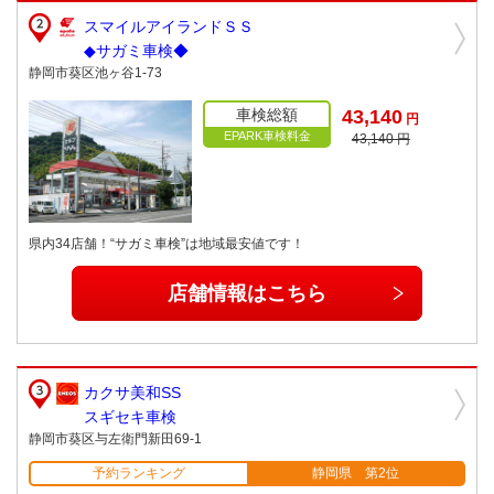
スマイルアイランドＳＳ
◆サガミ車検◆
静岡市葵区池ヶ谷1-73
車検総額
43,140
円
EPARK車検料金
43,140 円
県内34店舗！“サガミ車検”は地域最安値です！
店舗情報はこちら
カクサ美和SS
スギセキ車検
静岡市葵区与左衛門新田69-1
予約ランキング
静岡県 第2位