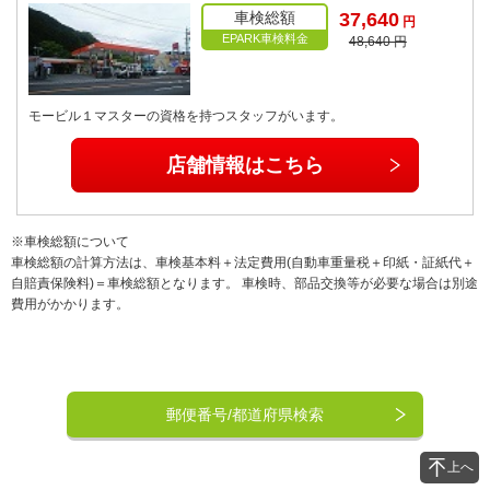
車検総額
37,640
円
EPARK車検料金
48,640 円
モービル１マスターの資格を持つスタッフがいます。
店舗情報はこちら
※車検総額について
車検総額の計算方法は、車検基本料＋法定費用(自動車重量税＋印紙・証紙代＋
自賠責保険料)＝車検総額となります。 車検時、部品交換等が必要な場合は別途
費用がかかります。
郵便番号/都道府県検索
上へ